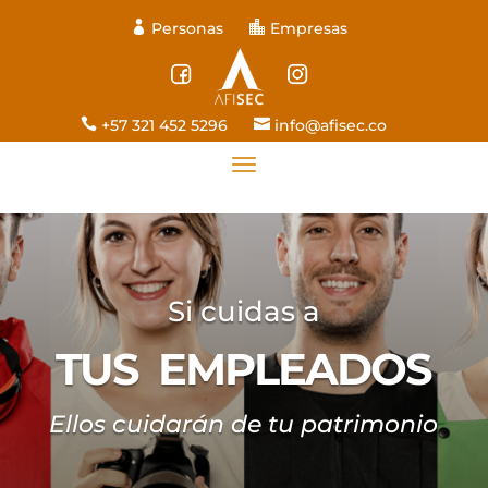

Personas

Empresas

+57 321 452 5296

info@afisec.co
Si cuidas a
TUS EMPLEADOS
Ellos cuidarán de tu patrimonio