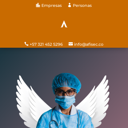

Empresas

Personas
GRACIAS POR CONFIAR
EN AFISEC
Pensando en nuestros
clientes ahora…

+57 321 452 5296

info@afisec.co